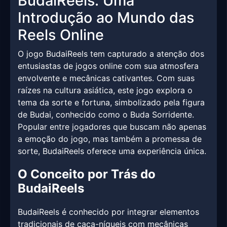
BudaiReels: Uma
Introdução ao Mundo das
Reels Online
O jogo BudaiReels tem capturado a atenção dos
entusiastas de jogos online com sua atmosfera
envolvente e mecânicas cativantes. Com suas
raízes na cultura asiática, este jogo explora o
tema da sorte e fortuna, simbolizado pela figura
de Budai, conhecido como o Buda Sorridente.
Popular entre jogadores que buscam não apenas
a emoção do jogo, mas também a promessa de
sorte, BudaiReels oferece uma experiência única.
O Conceito por Trás do
BudaiReels
BudaiReels é conhecido por integrar elementos
tradicionais de caça-níqueis com mecânicas