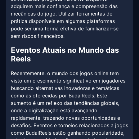
adquirem mais confiança e compreensão das
mecânicas do jogo. Utilizar ferramentas de
prática disponíveis em algumas plataformas
pode ser uma forma efetiva de familiarizar-se
sem riscos financeiros.
Eventos Atuais no Mundo das
Reels
Recentemente, o mundo dos jogos online tem
visto um crescimento significativo em jogadores
buscando alternativas inovadoras e temáticas
como as oferecidas por BudaiReels. Este
aumento é um reflexo das tendências globais,
onde a digitalização está avançando
rapidamente, trazendo novas oportunidades e
desafios. Eventos e torneios relacionados a jogos
como BudaiReels estão ganhando popularidade,