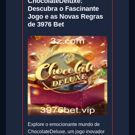
ChocolateDeluxe:
Descubra o Fascinante
Jogo e as Novas Regras
de 3976 Bet
Explore o emocionante mundo de
ChocolateDeluxe, um jogo inovador