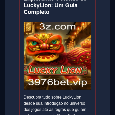
LuckyLion: Um Guia
Completo
Descubra tudo sobre LuckyLion,
desde sua introdução no universo
dos jogos até as regras que guiam