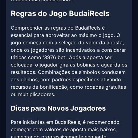
Regras do Jogo BudaiReels
Compreender as regras do BudaiReels é
essencial para aproveitar ao máximo o jogo. O
jogo começa com a seleção do valor da aposta,
onde os jogadores são incentivados a considerar
táticas como '3976 bet'. Após a aposta ser
colocada, o jogador gira as bobinas e aguarda os
resultados. Combinações de símbolos conduzem
aos ganhos, com padrões específicos ativando
recursos de bonificação, como rodadas gratuitas
ou multiplicadores.
Dicas para Novos Jogadores
Para iniciantes em BudaiReels, é recomendado
começar com valores de aposta mais baixos,
aumentando progressivamente enquanto