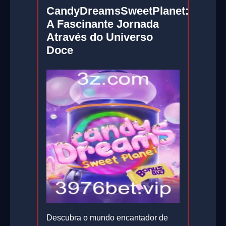
CandyDreamsSweetPlanet:
A Fascinante Jornada
Através do Universo
Doce
Descubra o mundo encantador de