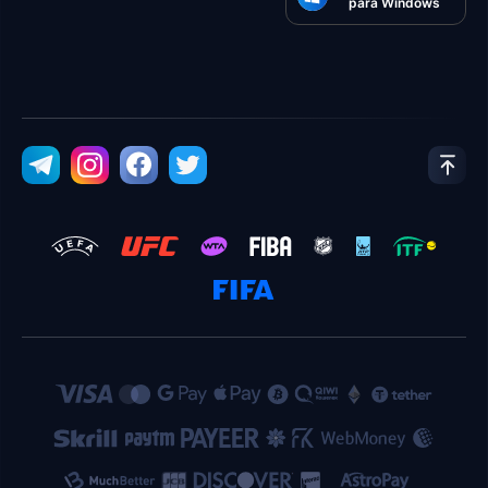
para Windows