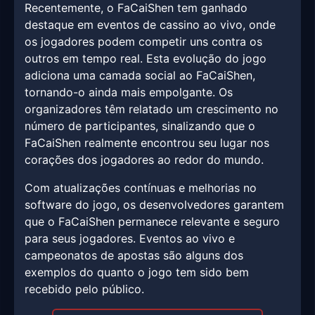
Recentemente, o FaCaiShen tem ganhado
destaque em eventos de cassino ao vivo, onde
os jogadores podem competir uns contra os
outros em tempo real. Esta evolução do jogo
adiciona uma camada social ao FaCaiShen,
tornando-o ainda mais empolgante. Os
organizadores têm relatado um crescimento no
número de participantes, sinalizando que o
FaCaiShen realmente encontrou seu lugar nos
corações dos jogadores ao redor do mundo.
Com atualizações contínuas e melhorias no
software do jogo, os desenvolvedores garantem
que o FaCaiShen permanece relevante e seguro
para seus jogadores. Eventos ao vivo e
campeonatos de apostas são alguns dos
exemplos do quanto o jogo tem sido bem
recebido pelo público.