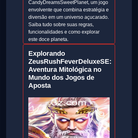
CandyDreamsSweetPlanet, um jogo
envolvente que combina estratégia e
diversão em um universo açucarado.
Saiba tudo sobre suas regras,
funcionalidades e como explorar
este doce planeta.
2026-01-03
Explorando
ZeusRushFeverDeluxeSE:
Aventura Mitológica no
Mundo dos Jogos de
Aposta