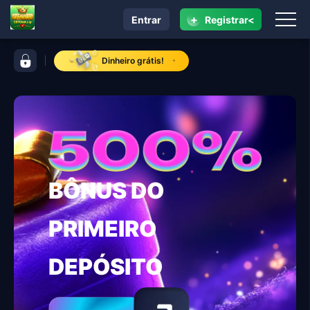
+
Entrar
Registrar<
navegação 3976 bet
barra de controle 3976 bet
Dinheiro grátis!
BÔNUS DO
PRIMEIRO
DEPÓSITO