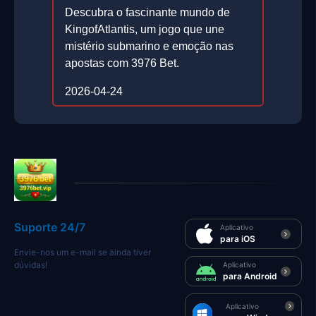
Descubra o fascinante mundo de
KingofAtlantis, um jogo que une
mistério submarino e emoção nas
apostas com 3976 Bet.
2026-04-24
Suporte 24/7
Aplicativo
para iOS
Envie-nos um e-mail se ainda tiver
dúvidas!
Aplicativo
para Android
Aplicativo