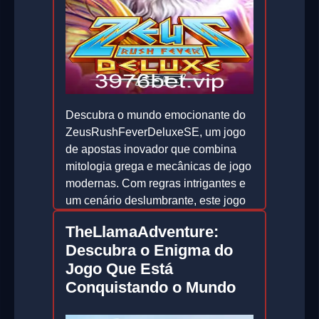
Descubra o mundo emocionante do
ZeusRushFeverDeluxeSE, um jogo
de apostas inovador que combina
mitologia grega e mecânicas de jogo
modernas. Com regras intrigantes e
um cenário deslumbrante, este jogo
garante horas de entretenimento.
TheLlamaAdventure:
2026-05-29
Descubra o Enigma do
Jogo Que Está
Conquistando o Mundo