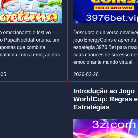
o emocionante e festivo
Descubra o universo envolve
o PapaiNoeldaFortuna, um
jogo EnergyCoins e aprenda 
apostas que combina
estratégia 3976 Bet para max
 natalina com a emoção dos
suas chances de sucesso ne
.
emocionante mundo virtual.
-05
2026-03-26
Introdução ao Jogo
WorldCup: Regras e
Estratégias