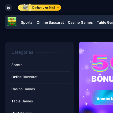
barra de controle 3976 bet
Dinheiro grátis!
Sports
Online Baccarat
Casino Games
Table Ga
navegação 3976 bet
Categorias
Sports
BÔNU
Online Baccarat
Casino Games
Vamos l
Table Games