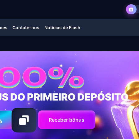
mes
Contate-nos
Notícias de Flash
S DO PRIMEIRO DEPÓSITO
Receber bônus
á