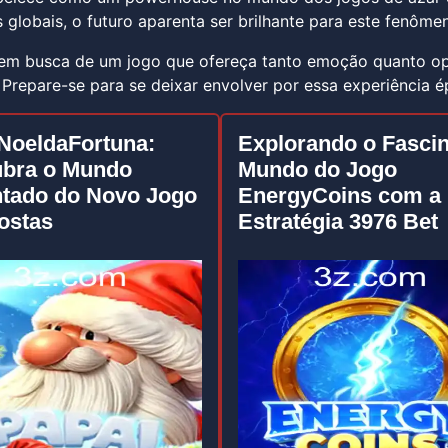
s globais, o futuro aparenta ser brilhante para este fenôme
em busca de um jogo que ofereça tanto emoção quanto opor
 Prepare-se para se deixar envolver por essa experiência ép
NoeldaFortuna:
Explorando o Fasci
bra o Mundo
Mundo do Jogo
tado do Novo Jogo
EnergyCoins com a
ostas
Estratégia 3976 Bet