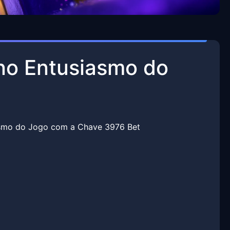
no Entusiasmo do
asmo do Jogo com a Chave 3976 Bet