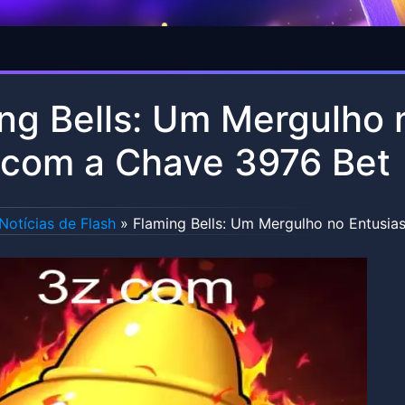
ng Bells: Um Mergulho 
 com a Chave 3976 Bet
Notícias de Flash
»
Flaming Bells: Um Mergulho no Entusi