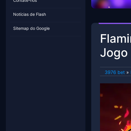
Contate-nos
Notícias de Flash
Sitemap do Google
Flami
Jogo
3976 bet
»