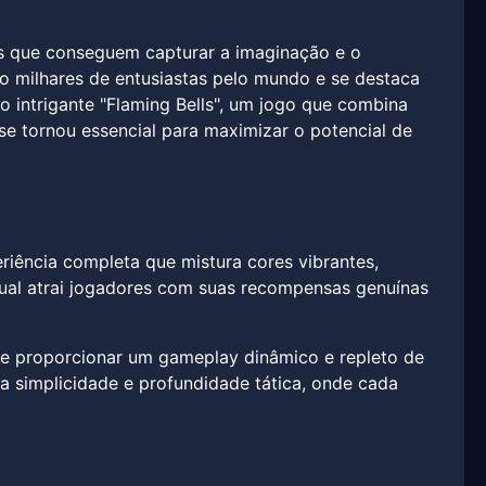
as que conseguem capturar a imaginação e o
o milhares de entusiastas pelo mundo e se destaca
 intrigante "Flaming Bells", um jogo que combina
se tornou essencial para maximizar o potencial de
riência completa que mistura cores vibrantes,
rtual atrai jogadores com suas recompensas genuínas
 de proporcionar um gameplay dinâmico e repleto de
a simplicidade e profundidade tática, onde cada