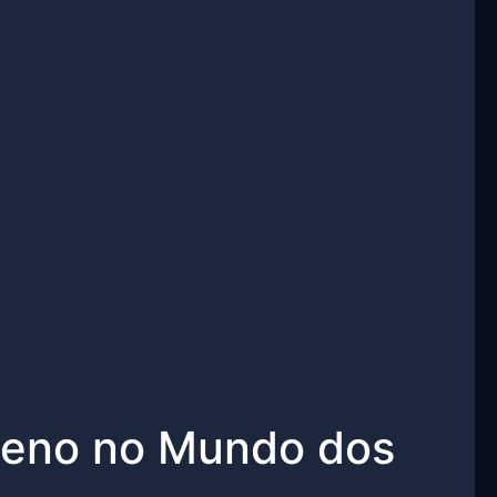
meno no Mundo dos