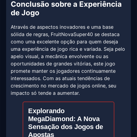
Conclusão sobre a Experiência
de Jogo
Através de aspectos inovadores e uma base
sólida de regras, FruitNovaSuper40 se destaca
como uma excelente opção para quem deseja
uma experiência de jogo rica e variada. Seja pelo
apelo visual, a mecânica envolvente ou as
oportunidades de grandes vitórias, este jogo
promete manter os jogadores continuamente
interessados. Com as atuais tendências de
crescimento no mercado de jogos online, seu
impacto só tende a aumentar.
Explorando
MegaDiamond: A Nova
Sensação dos Jogos de
Apostas