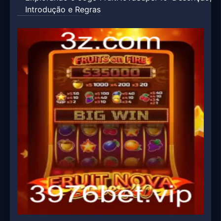
Introdução e Regras