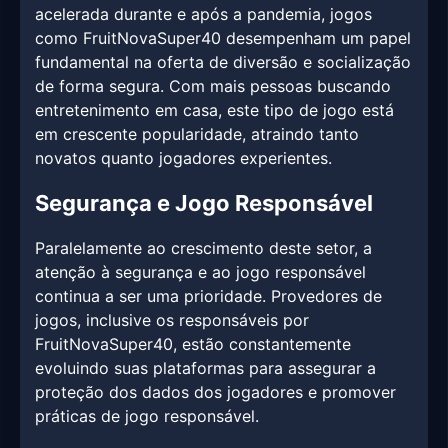
acelerada durante e após a pandemia, jogos
como FruitNovaSuper40 desempenham um papel
fundamental na oferta de diversão e socialização
de forma segura. Com mais pessoas buscando
entretenimento em casa, este tipo de jogo está
em crescente popularidade, atraindo tanto
novatos quanto jogadores experientes.
Segurança e Jogo Responsável
Paralelamente ao crescimento deste setor, a
atenção à segurança e ao jogo responsável
continua a ser uma prioridade. Provedores de
jogos, inclusive os responsáveis por
FruitNovaSuper40, estão constantemente
evoluindo suas plataformas para assegurar a
proteção dos dados dos jogadores e promover
práticas de jogo responsável.