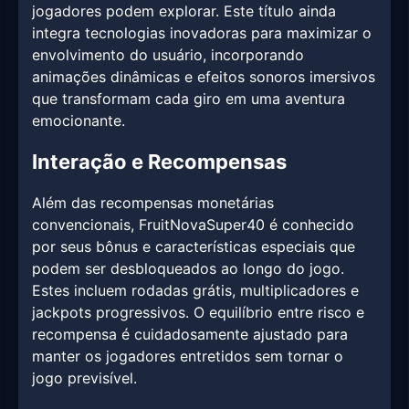
jogadores podem explorar. Este título ainda
integra tecnologias inovadoras para maximizar o
envolvimento do usuário, incorporando
animações dinâmicas e efeitos sonoros imersivos
que transformam cada giro em uma aventura
emocionante.
Interação e Recompensas
Além das recompensas monetárias
convencionais, FruitNovaSuper40 é conhecido
por seus bônus e características especiais que
podem ser desbloqueados ao longo do jogo.
Estes incluem rodadas grátis, multiplicadores e
jackpots progressivos. O equilíbrio entre risco e
recompensa é cuidadosamente ajustado para
manter os jogadores entretidos sem tornar o
jogo previsível.