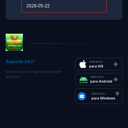
2026-05-22
Suporte 24/7
Aplicativo
para iOS
Envie-nos um e-mail se ainda tiver
dúvidas!
Aplicativo
para Android
Aplicativo
para Windows