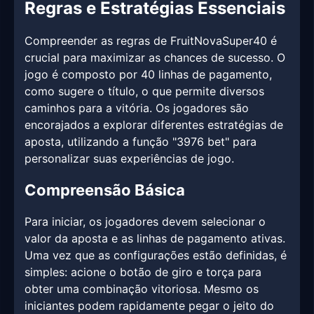
Regras e Estratégias Essenciais
Compreender as regras de FruitNovaSuper40 é
crucial para maximizar as chances de sucesso. O
jogo é composto por 40 linhas de pagamento,
como sugere o título, o que permite diversos
caminhos para a vitória. Os jogadores são
encorajados a explorar diferentes estratégias de
aposta, utilizando a função "3976 bet" para
personalizar suas experiências de jogo.
Compreensão Básica
Para iniciar, os jogadores devem selecionar o
valor da aposta e as linhas de pagamento ativas.
Uma vez que as configurações estão definidas, é
simples: acione o botão de giro e torça para
obter uma combinação vitoriosa. Mesmo os
iniciantes podem rapidamente pegar o jeito do