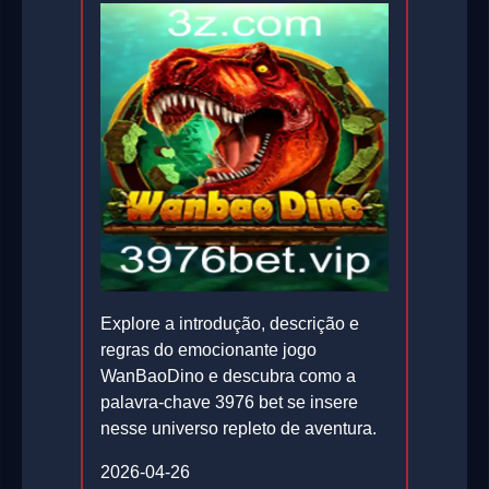
Explore a introdução, descrição e
regras do emocionante jogo
WanBaoDino e descubra como a
palavra-chave 3976 bet se insere
nesse universo repleto de aventura.
2026-04-26