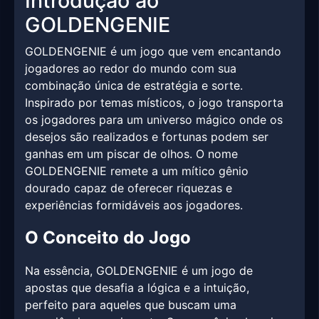
Introdução ao
GOLDENGENIE
GOLDENGENIE é um jogo que vem encantando
jogadores ao redor do mundo com sua
combinação única de estratégia e sorte.
Inspirado por temas místicos, o jogo transporta
os jogadores para um universo mágico onde os
desejos são realizados e fortunas podem ser
ganhas em um piscar de olhos. O nome
GOLDENGENIE remete a um mítico gênio
dourado capaz de oferecer riquezas e
experiências formidáveis aos jogadores.
O Conceito do Jogo
Na essência, GOLDENGENIE é um jogo de
apostas que desafia a lógica e a intuição,
perfeito para aqueles que buscam uma