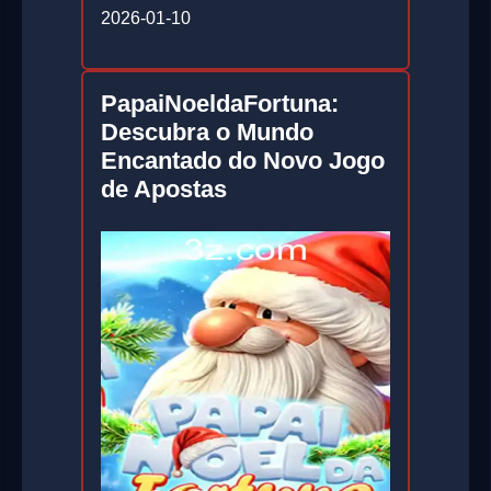
2026-01-10
PapaiNoeldaFortuna:
Descubra o Mundo
Encantado do Novo Jogo
de Apostas