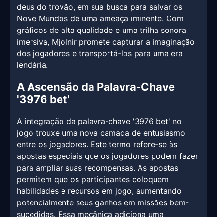
deus do trovão, em sua busca para salvar os
Nove Mundos de uma ameaça iminente. Com
gráficos de alta qualidade e uma trilha sonora
imersiva, Mjolnir promete capturar a imaginação
dos jogadores e transportá-los para uma era
lendária.
A Ascensão da Palavra-Chave
'3976 bet'
A integração da palavra-chave '3976 bet' no
jogo trouxe uma nova camada de entusiasmo
entre os jogadores. Este termo refere-se às
apostas especiais que os jogadores podem fazer
para ampliar suas recompensas. As apostas
permitem que os participantes coloquem
habilidades e recursos em jogo, aumentando
potencialmente seus ganhos em missões bem-
sucedidas. Essa mecânica adiciona uma