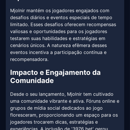
Mjolnir mantém os jogadores engajados com
desafios diários e eventos especiais de tempo
limitado. Esses desafios oferecem recompensas
valiosas e oportunidades para os jogadores
testarem suas habilidades e estratégias em
cenários únicos. A natureza efêmera desses
eventos incentiva a participação contínua e
recompensadora.
Impacto e Engajamento da
Comunidade
Desde o seu lançamento, Mjolnir tem cultivado
uma comunidade vibrante e ativa. Fóruns online e
grupos de mídia social dedicados ao jogo
floresceram, proporcionando um espaço para os
jogadores trocarem dicas, estratégias e
experiências. A inclusão de '3976 bet' gerou