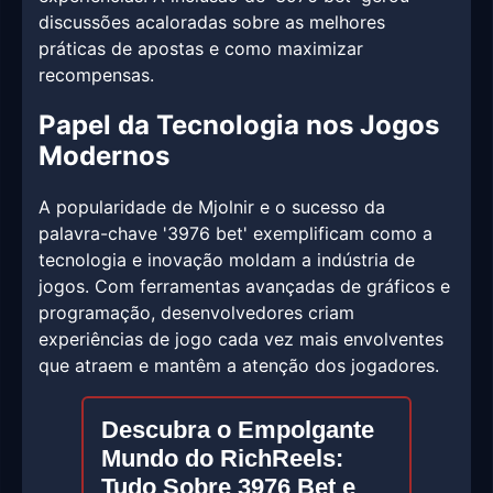
discussões acaloradas sobre as melhores
práticas de apostas e como maximizar
recompensas.
Papel da Tecnologia nos Jogos
Modernos
A popularidade de Mjolnir e o sucesso da
palavra-chave '3976 bet' exemplificam como a
tecnologia e inovação moldam a indústria de
jogos. Com ferramentas avançadas de gráficos e
programação, desenvolvedores criam
experiências de jogo cada vez mais envolventes
que atraem e mantêm a atenção dos jogadores.
Descubra o Empolgante
Mundo do RichReels:
Tudo Sobre 3976 Bet e