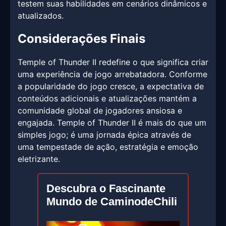
testem suas habilidades em cenários dinâmicos e
atualizados.
Considerações Finais
Temple of Thunder II redefine o que significa criar
uma experiência de jogo arrebatadora. Conforme
a popularidade do jogo cresce, a expectativa de
conteúdos adicionais e atualizações mantém a
comunidade global de jogadores ansiosa e
engajada. Temple of Thunder II é mais do que um
simples jogo; é uma jornada épica através de
uma tempestade de ação, estratégia e emoção
eletrizante.
Descubra o Fascinante
Mundo de CaminodeChili