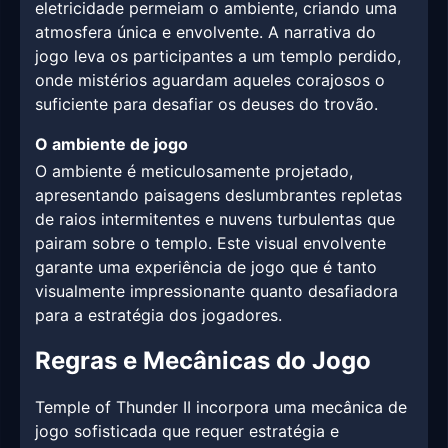
eletricidade permeiam o ambiente, criando uma
atmosfera única e envolvente. A narrativa do
jogo leva os participantes a um templo perdido,
onde mistérios aguardam aqueles corajosos o
suficiente para desafiar os deuses do trovão.
O ambiente de jogo
O ambiente é meticulosamente projetado,
apresentando paisagens deslumbrantes repletas
de raios intermitentes e nuvens turbulentas que
pairam sobre o templo. Este visual envolvente
garante uma experiência de jogo que é tanto
visualmente impressionante quanto desafiadora
para a estratégia dos jogadores.
Regras e Mecânicas do Jogo
Temple of Thunder II incorpora uma mecânica de
jogo sofisticada que requer estratégia e