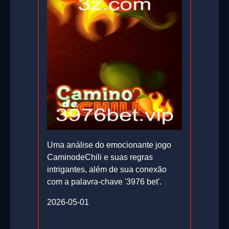
Uma análise do emocionante jogo
CaminodeChili e suas regras
intrigantes, além de sua conexão
com a palavra-chave '3976 bet'.
2026-05-01