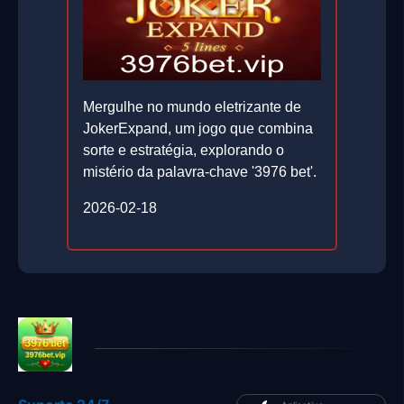
Mergulhe no mundo eletrizante de
JokerExpand, um jogo que combina
sorte e estratégia, explorando o
mistério da palavra-chave '3976 bet'.
2026-02-18