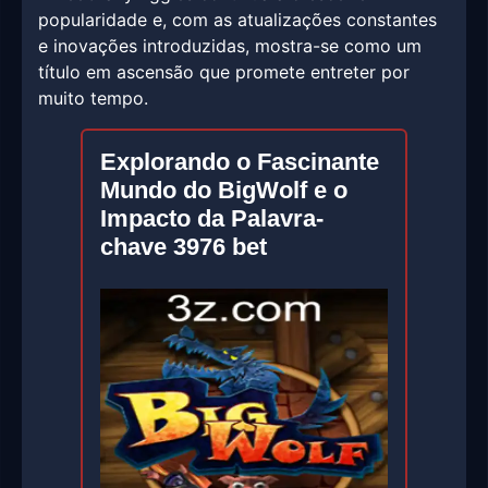
popularidade e, com as atualizações constantes
e inovações introduzidas, mostra-se como um
título em ascensão que promete entreter por
muito tempo.
Explorando o Fascinante
Mundo do BigWolf e o
Impacto da Palavra-
chave 3976 bet