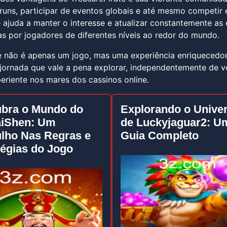
runs, participar de eventos globais e até mesmo competir
 ajuda a manter o interesse e atualizar constantemente as
s por jogadores de diferentes níveis ao redor do mundo.
e não é apenas um jogo, mas uma experiência enriquecedor
 jornada que vale a pena explorar, independentemente de 
eriente nos mares dos cassinos online.
bra o Mundo do
Explorando o Unive
iShen: Um
de Luckyjaguar2: U
lho Nas Regras e
Guia Completo
tégias do Jogo