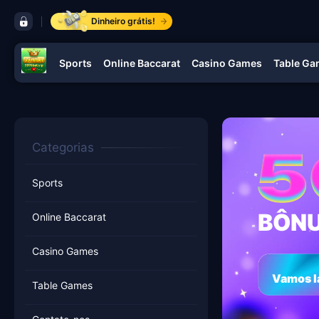
barra de controle 3976 bet
Dinheiro grátis!
Sports
Online Baccarat
Casino Games
Table Ga
navegação 3976 bet
Categorias
Sports
BÔNU
Online Baccarat
Casino Games
Vamos l
Table Games