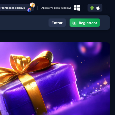
Promoções e bônus
Aplicativo para Windows
+
Entrar
Registrar<