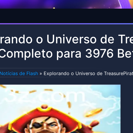
rando o Universo de Tr
Completo para 3976 Be
Notícias de Flash
»
Explorando o Universo de TreasurePir