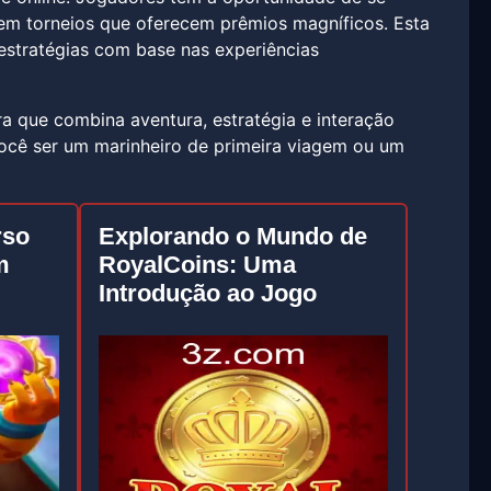
 em torneios que oferecem prêmios magníficos. Esta
 estratégias com base nas experiências
a que combina aventura, estratégia e interação
você ser um marinheiro de primeira viagem ou um
rso
Explorando o Mundo de
m
RoyalCoins: Uma
Introdução ao Jogo