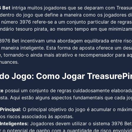
 Bet
intriga muitos jogadores que se deparam com Treasure
 dentro do jogo que define a maneira como os jogadores d
 número 3976 refere-se a um conjunto particular de regra
endário tesouro pirata, ao mesmo tempo em que minimizam
3976 Bet incentivam uma abordagem equilibrada entre risc
maneira inteligente. Esta forma de aposta oferece um desaf
e, tornando-o ainda mais atrativo e recompensador para a
 nuances.
do Jogo: Como Jogar TreasurePi
te
possui um conjunto de regras cuidadosamente elaborada
sta. Aqui estão alguns aspectos fundamentais que cada j
Principal:
O principal objetivo do jogo é acumular o máxi
 os riscos associados às apostas.
Inteligentes:
Jogadores devem utilizar o sistema 3976 Bet
r o potencial de ganho com a quantidade de risco envolvid