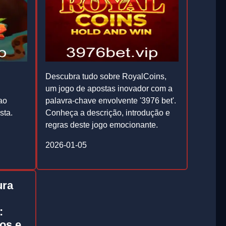
Descubra tudo sobre RoyalCoins,
um jogo de apostas inovador com a
ao
palavra-chave envolvente '3976 bet'.
sta.
Conheça a descrição, introdução e
regras deste jogo emocionante.
2026-01-05
ura
:
os e