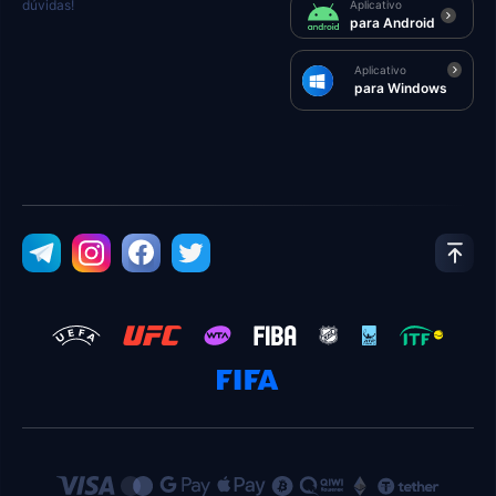
dúvidas!
Aplicativo
para Android
Aplicativo
para Windows