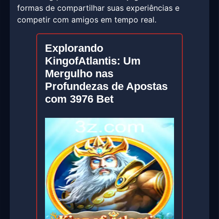
formas de compartilhar suas experiências e
competir com amigos em tempo real.
Explorando
KingofAtlantis: Um
Mergulho nas
Profundezas de Apostas
com 3976 Bet