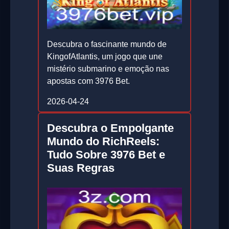
Descubra o fascinante mundo de
KingofAtlantis, um jogo que une
mistério submarino e emoção nas
apostas com 3976 Bet.
2026-04-24
Descubra o Empolgante
Mundo do RichReels:
Tudo Sobre 3976 Bet e
Suas Regras