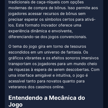
tradicionais de caça-níqueis com opções
modernas de compra de bônus. Isso permite aos
jogadores acessar recursos de bônus sem
precisar esperar os símbolos certos para ativá-
los. Este formato inovador oferece uma
experiência dinâmica e envolvente,
diferenciando-se dos jogos convencionais.
O tema do jogo gira em torno de tesouros
escondidos em um universo de fantasia. Os
gráficos vibrantes e os efeitos sonoros imersivos
transportam os jogadores para um mundo cheio
de riquezas à espera de serem descobertas. Com
uma interface amigável e intuitiva, o jogo é
acessível tanto para novatos quanto para
veteranos dos cassinos online.
Entendendo a Mecânica do
Jogo