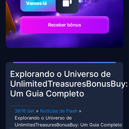
Vamos lá
Receber bônus
Explorando o Universo de
UnlimitedTreasuresBonusBuy:
Um Guia Completo
3976 bet
»
Notícias de Flash
»
Explorando o Universo de
UnlimitedTreasuresBonusBuy: Um Guia Completo