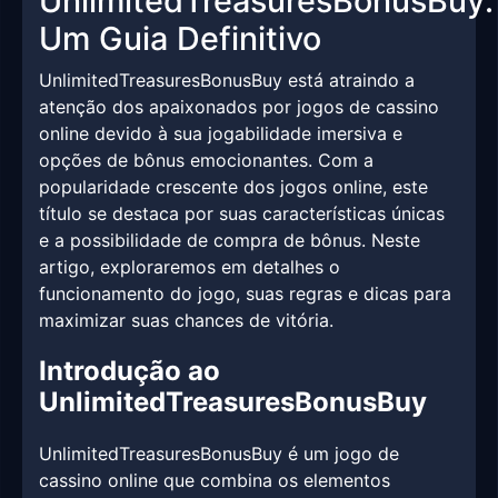
UnlimitedTreasuresBonusBuy:
Um Guia Definitivo
UnlimitedTreasuresBonusBuy está atraindo a
atenção dos apaixonados por jogos de cassino
online devido à sua jogabilidade imersiva e
opções de bônus emocionantes. Com a
popularidade crescente dos jogos online, este
título se destaca por suas características únicas
e a possibilidade de compra de bônus. Neste
artigo, exploraremos em detalhes o
funcionamento do jogo, suas regras e dicas para
maximizar suas chances de vitória.
Introdução ao
UnlimitedTreasuresBonusBuy
UnlimitedTreasuresBonusBuy é um jogo de
cassino online que combina os elementos