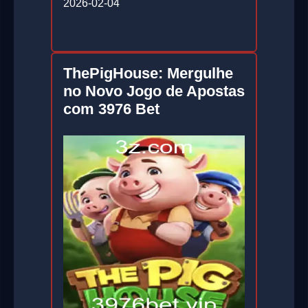
2026-02-04
ThePigHouse: Mergulhe
no Novo Jogo de Apostas
com 3976 Bet