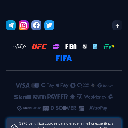
3976 bet utiliza cookies para oferecer a melhor experiência