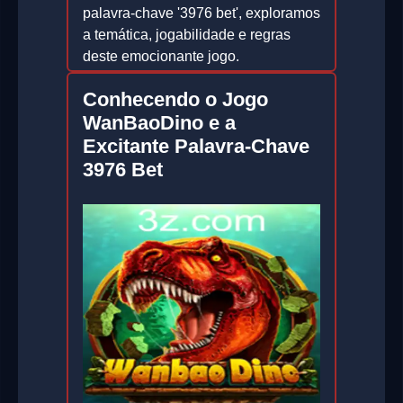
palavra-chave '3976 bet', exploramos
a temática, jogabilidade e regras
deste emocionante jogo.
2026-04-27
Conhecendo o Jogo
WanBaoDino e a
Excitante Palavra-Chave
3976 Bet