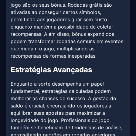
jogo são os seus bônus. Rodadas grátis são
ativadas ao conseguir certos símbolos,
permitindo aos jogadores girar sem custo
enquanto mantêm a possibilidade de coletar
recompensas. Além disso, bônus expandidos
podem transformar rodadas comuns em eventos
que mudam o jogo, multiplicando as
recompensas de formas inesperadas.
Estratégias Avançadas
Enquanto a sorte desempenha um papel
fundamental, estratégias calculadas podem
melhorar as chances de sucesso. A gestão do
saldo é crucial, encorajando os jogadores a
equilibrar suas apostas para maximizar a
longevidade do jogo. Profissionais do jogo
também se beneficiam de tendências de análise,
aproveitando padrões em rodadas anteriores