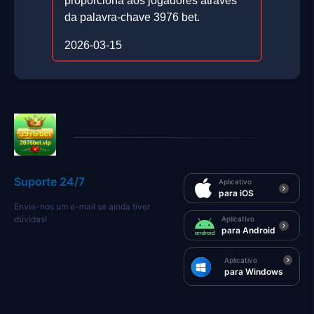
proporciona aos jogadores através
da palavra-chave 3976 bet.
2026-03-15
Suporte 24/7
Aplicativo
para iOS
Envie-nos um e-mail se ainda tiver
dúvidas!
Aplicativo
para Android
Aplicativo
para Windows