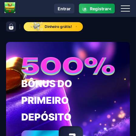
+
Entrar
Registrar<
navegação 3976 bet
barra de controle 3976 bet
Dinheiro grátis!
BÔNUS DO
PRIMEIRO
DEPÓSITO