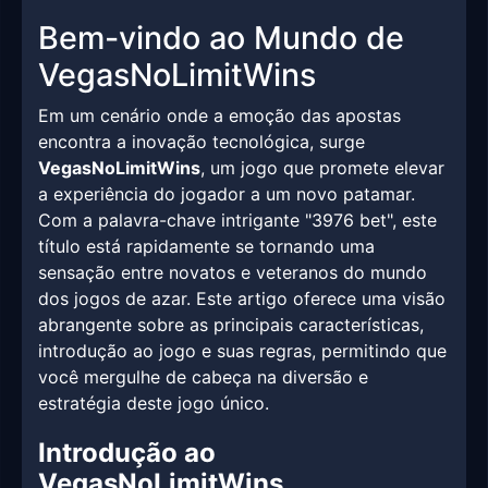
Bem-vindo ao Mundo de
VegasNoLimitWins
Em um cenário onde a emoção das apostas
encontra a inovação tecnológica, surge
VegasNoLimitWins
, um jogo que promete elevar
a experiência do jogador a um novo patamar.
Com a palavra-chave intrigante "3976 bet", este
título está rapidamente se tornando uma
sensação entre novatos e veteranos do mundo
dos jogos de azar. Este artigo oferece uma visão
abrangente sobre as principais características,
introdução ao jogo e suas regras, permitindo que
você mergulhe de cabeça na diversão e
estratégia deste jogo único.
Introdução ao
VegasNoLimitWins