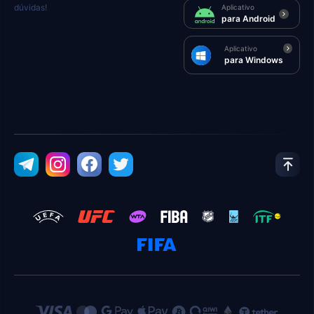
dúvidas!
Aplicativo
para Android
Aplicativo
para Windows