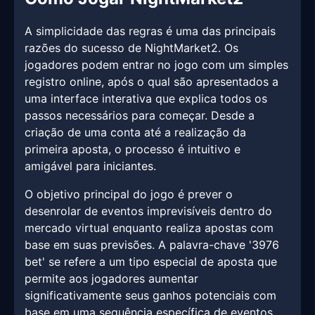
A simplicidade das regras é uma das principais
razões do sucesso de NightMarket2. Os
jogadores podem entrar no jogo com um simples
registro online, após o qual são apresentados a
uma interface interativa que explica todos os
passos necessários para começar. Desde a
criação de uma conta até a realização da
primeira aposta, o processo é intuitivo e
amigável para iniciantes.
O objetivo principal do jogo é prever o
desenrolar de eventos imprevisíveis dentro do
mercado virtual enquanto realiza apostas com
base em suas previsões. A palavra-chave '3976
bet' se refere a um tipo especial de aposta que
permite aos jogadores aumentar
significativamente seus ganhos potenciais com
base em uma sequência específica de eventos.