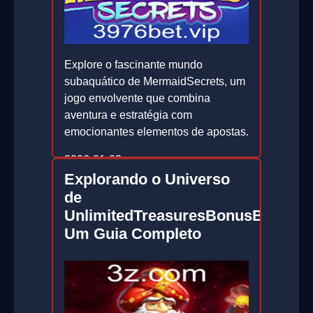
Explore o fascinante mundo
subaquático de MermaidSecrets, um
jogo envolvente que combina
aventura e estratégia com
emocionantes elementos de apostas.
2026-01-03
Explorando o Universo
de
UnlimitedTreasuresBonusBuy:
Um Guia Completo