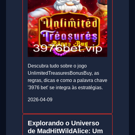
Descubra tudo sobre o jogo
UnlimitedTreasuresBonusBuy, as
regras, dicas e como a palavra chave
'3976 bet' se integra às estratégias.
2026-04-09
Explorando o Universo
de MadHitWildAlice: Um