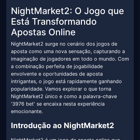
NightMarket2: O Jogo que
Está Transformando
Apostas Online
NightMarket2 surge no cenário dos jogos de
aposta como uma nova sensação, capturando a
imaginação de jogadores em todo o mundo. Com
a combinação perfeita de jogabilidade
envolvente e oportunidades de aposta
intrigantes, o jogo está rapidamente ganhando
popularidade. Vamos explorar o que torna
NightMarket2 único e como a palavra-chave
'3976 bet' se encaixa nesta experiência
emocionante.
Introdução ao NightMarket2