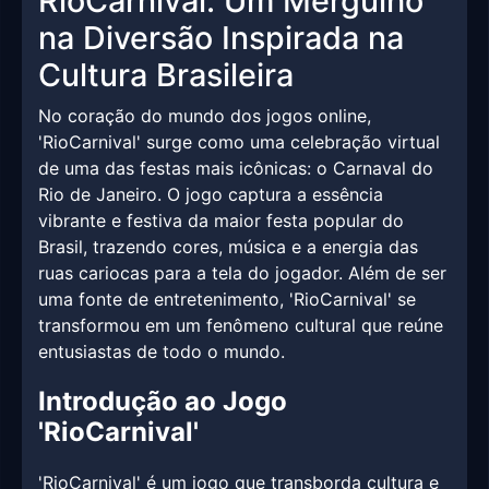
RioCarnival: Um Mergulho
na Diversão Inspirada na
Cultura Brasileira
No coração do mundo dos jogos online,
'RioCarnival' surge como uma celebração virtual
de uma das festas mais icônicas: o Carnaval do
Rio de Janeiro. O jogo captura a essência
vibrante e festiva da maior festa popular do
Brasil, trazendo cores, música e a energia das
ruas cariocas para a tela do jogador. Além de ser
uma fonte de entretenimento, 'RioCarnival' se
transformou em um fenômeno cultural que reúne
entusiastas de todo o mundo.
Introdução ao Jogo
'RioCarnival'
'RioCarnival' é um jogo que transborda cultura e