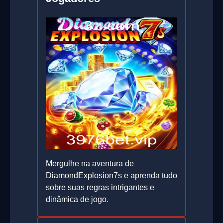
Mergulhe na aventura de
DiamondExplosion7s e aprenda tudo
sobre suas regras intrigantes e
dinâmica de jogo.
2026-01-17