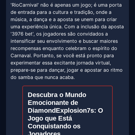
'RioCarnival' não é apenas um jogo; é uma porta
de entrada para a cultura e tradição, onde a
música, a dança e a aposta se unem para criar
uma experiência única. Com a inclusão da aposta
'3976 bet', os jogadores são convidados a
intensificar seu envolvimento e buscar maiores
recompensas enquanto celebram o espírito do
Carnaval. Portanto, se você está pronto para
experimentar essa excitante jornada virtual,
prepare-se para dançar, jogar e apostar ao ritmo
do samba que nunca acaba.
Descubra o Mundo
Emocionante de
DiamondExplosion7s: O
Jogo que Está
Conquistando os
Jogadores