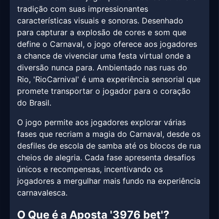
tradição com suas impressionantes
características visuais e sonoras. Desenhado
para capturar a explosão de cores e som que
define o Carnaval, o jogo oferece aos jogadores
a chance de vivenciar uma festa virtual onde a
diversão nunca para. Ambientado nas ruas do
Rio, 'RioCarnival' é uma experiência sensorial que
promete transportar o jogador para o coração
do Brasil.
O jogo permite aos jogadores explorar várias
fases que recriam a magia do Carnaval, desde os
desfiles de escola de samba até os blocos de rua
cheios de alegria. Cada fase apresenta desafios
únicos e recompensas, incentivando os
jogadores a mergulhar mais fundo na experiência
carnavalesca.
O Que é a Aposta '3976 bet'?