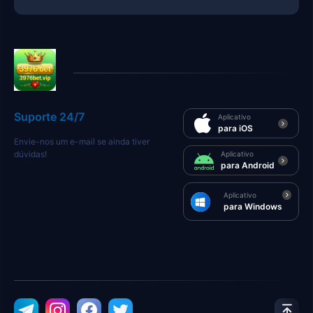
Suporte 24/7
Aplicativo
para iOS
Envie-nos um e-mail se ainda tiver
dúvidas!
Aplicativo
para Android
Aplicativo
para Windows