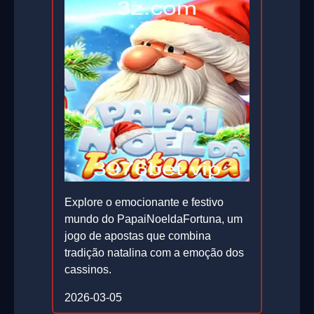
Explore o emocionante e festivo
mundo do PapaiNoeldaFortuna, um
jogo de apostas que combina
tradição natalina com a emoção dos
cassinos.
2026-03-05