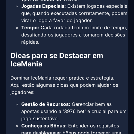
Jogadas Especiais:
Existem jogadas especiais
que, quando executadas corretamente, podem
virar o jogo a favor do jogador.
Tempo:
Cada rodada tem um limite de tempo,
desafiando os jogadores a tomarem decisões
rápidas.
Dicas para se Destacar em
IceMania
Dominar IceMania requer prática e estratégia.
Aqui estão algumas dicas que podem ajudar os
jogadores:
Gestão de Recursos:
Gerenciar bem as
apostas usando a '3976 bet' é crucial para um
jogo sustentável.
Conheça os Bônus:
Entender os requisitos
para desbloquear bônus pode fornecer uma