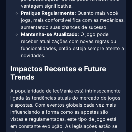
vantagem significativa.
Pratique Regularmente:
Quanto mais você
joga, mais confortável fica com as mecânicas,
aumentando suas chances de sucesso.
Mantenha-se Atualizado:
O jogo pode
receber atualizações com novas regras ou
funcionalidades, então esteja sempre atento a
novidades.
Impactos Recentes e Future
Trends
A popularidade de IceMania está intrinsecamente
ligada às tendências atuais do mercado de jogos
e apostas. Com eventos globais cada vez mais
influenciando a forma como as apostas são
vistas e regulamentadas, este tipo de jogo está
em constante evolução. As legislações estão se