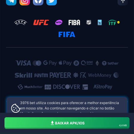
3976 bet utiliza cookies para oferecer a melhor experiência
em nosso site. Ao continuar navegando e clicar no botão
“Aceito”, você concorda com o uso de cookies.
3976 bet Cassinos Online nas Filipinas
Aceito
BAIXAR APK/IOS
4,4 MB