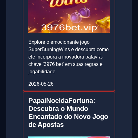
Explore o emocionante jogo
SuperBurningWins e descubra como
ele incorpora a inovadora palavra-
chave '3976 bet' em suas regras e
jogabilidade.
2026-05-26
PapaiNoeldaFortuna:
Descubra o Mundo
Encantado do Novo Jogo
de Apostas