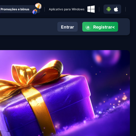
Promoções e bônus
Aplicativo para Windows
+
Entrar
Registrar<