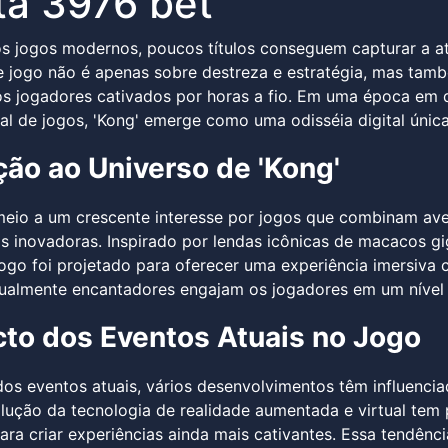
ta 3976 bet
s jogos modernos, poucos títulos conseguem capturar a a
te jogo não é apenas sobre destreza e estratégia, mas ta
s jogadores cativados por horas a fio. Em uma época em 
l de jogos, 'Kong' emerge como uma odisséia digital únic
ção ao Universo de 'Kong'
io a um crescente interesse por jogos que combinam aven
s inovadoras. Inspirado por lendas icônicas de macacos g
jogo foi projetado para oferecer uma experiência imersiva 
ualmente encantadores engajam os jogadores em um nível q
to dos Eventos Atuais no Jogo
os eventos atuais, vários desenvolvimentos têm influenci
lução da tecnologia de realidade aumentada e virtual te
ara criar experiências ainda mais cativantes. Essa tendênc