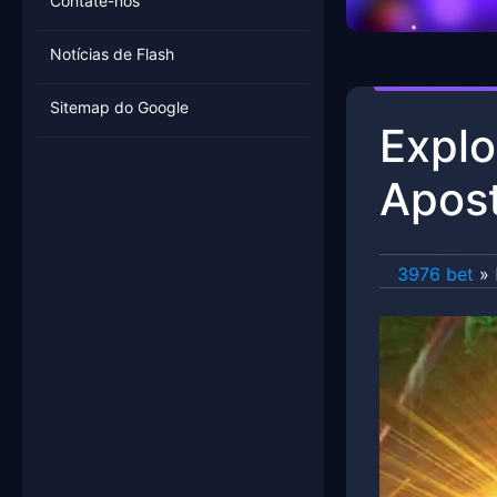
Contate-nos
Notícias de Flash
Sitemap do Google
Explo
Apos
3976 bet
»