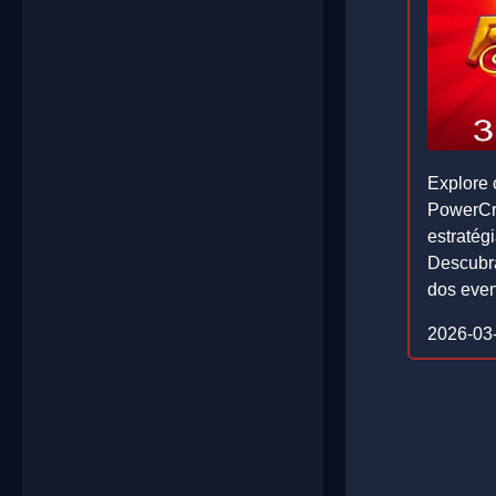
Explore 
PowerCr
estratég
Descubra
dos even
2026-03