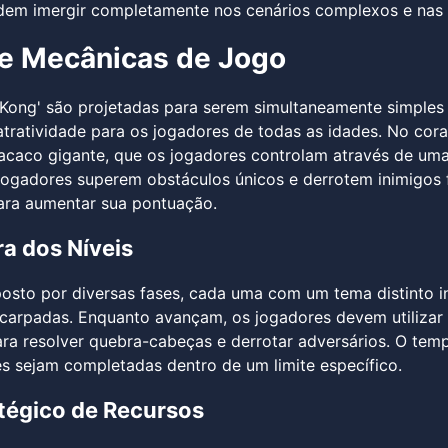
em imergir completamente nos cenários complexos e nas t
e Mecânicas de Jogo
'Kong' são projetadas para serem simultaneamente simples 
tratividade para os jogadores de todas as idades. No cora
caco gigante, que os jogadores controlam através de uma s
jogadores superem obstáculos únicos e derrotem inimigos 
ara aumentar sua pontuação.
ra dos Níveis
osto por diversas fases, cada uma com um tema distinto ins
arpadas. Enquanto avançam, os jogadores devem utilizar 
ara resolver quebra-cabeças e derrotar adversários. O temp
s sejam completadas dentro de um limite específico.
tégico de Recursos