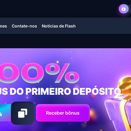
mes
Contate-nos
Notícias de Flash
S DO PRIMEIRO DEPÓSITO
Receber bônus
á