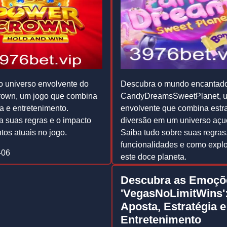
o universo envolvente do
Descubra o mundo encantado
own, um jogo que combina
CandyDreamsSweetPlanet, u
ia e entretenimento.
envolvente que combina estra
 suas regras e o impacto
diversão em um universo açu
tos atuais no jogo.
Saiba tudo sobre suas regras
funcionalidades e como explo
-06
este doce planeta.
2026-01-03
Descubra as Emoçõ
'VegasNoLimitWins'
Aposta, Estratégia e
Entretenimento