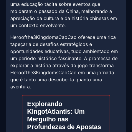
uma educação tácita sobre eventos que
moldaram o passado da China, melhorando a
apreciação da cultura e da história chinesas em
um contexto envolvente.
Heroofthe3KingdomsCaoCao oferece uma rica
tapeçaria de desafios estratégicos e
oportunidades educativas, tudo ambientado em
um período histórico fascinante. A promessa de
explorar a história através do jogo transforma
Heroofthe3KingdomsCaoCao em uma jornada
que é tanto uma descoberta quanto uma
aventura.
Explorando
KingofAtlantis: Um
Mergulho nas
Profundezas de Apostas