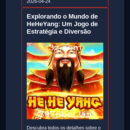
2026-04-24
Explorando o Mundo de
HeHeYang: Um Jogo de
Estratégia e Diversão
Descubra todos os detalhes sobre o