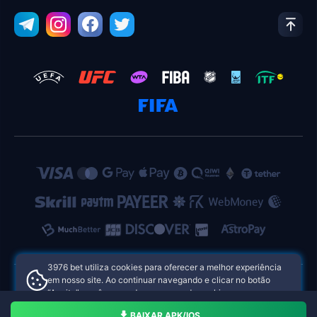
3976 bet utiliza cookies para oferecer a melhor experiência
em nosso site. Ao continuar navegando e clicar no botão
“Aceito”, você concorda com o uso de cookies.
3976 bet Cassinos Online nas Filipinas
Aceito
BAIXAR APK/IOS