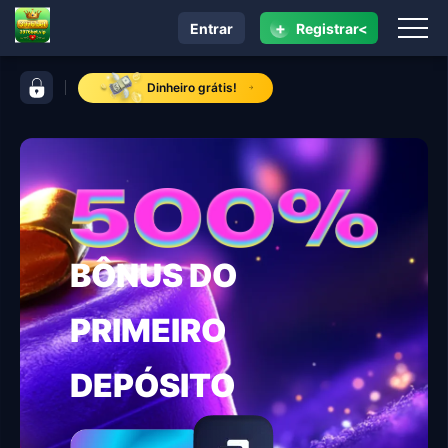
+
Entrar
Registrar<
navegação 3976 bet
barra de controle 3976 bet
Dinheiro grátis!
BÔNUS DO
PRIMEIRO
DEPÓSITO