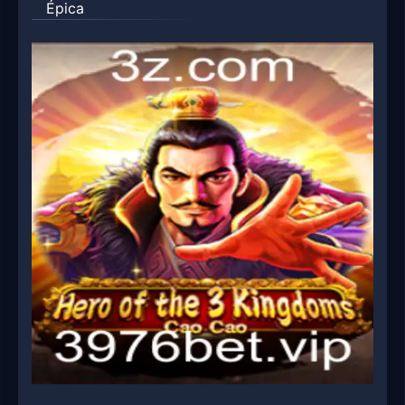
Épica