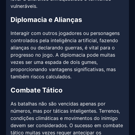
vulneráveis.
Diplomacia e Alianças
Interagir com outros jogadores ou personagens
controlados pela inteligência artificial, fazendo
alianças ou declarando guerras, é vital para o
progresso no jogo. A diplomacia pode muitas
vezes ser uma espada de dois gumes,
proporcionando vantagens significativas, mas
também riscos calculados.
Combate Tático
As batalhas não são vencidas apenas por
números, mas por táticas inteligentes. Terrenos,
condições climáticas e movimentos do inimigo
devem ser considerados. O sucesso em combate
tático muitas vezes requer antecipar os